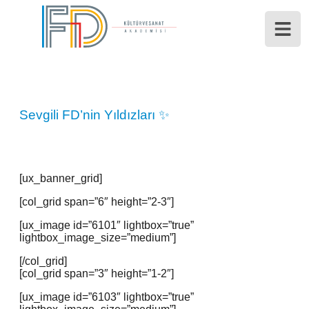
Sevgili FD’nin Yıldızları ✨
[ux_banner_grid]
[col_grid span=”6″ height=”2-3″]
[ux_image id=”6101″ lightbox=”true”
lightbox_image_size=”medium”]
[/col_grid]
[col_grid span=”3″ height=”1-2″]
[ux_image id=”6103″ lightbox=”true”