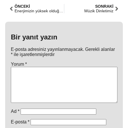
ÖNCEKI
SONRAKI
Enerjimizin yüksek olduğu bir yıl dileriz. Sanatla kalın…
Müzik Dinletimiz
Bir yanıt yazın
E-posta adresiniz yayınlanmayacak.
Gerekli alanlar
*
ile işaretlenmişlerdir
Yorum
*
Ad
*
E-posta
*