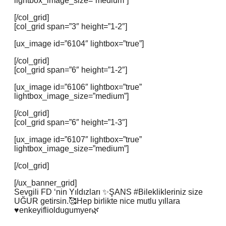
lightbox_image_size=”medium”]
[/col_grid]
[col_grid span=”3″ height=”1-2″]
[ux_image id=”6104″ lightbox=”true”]
[/col_grid]
[col_grid span=”6″ height=”1-2″]
[ux_image id=”6106″ lightbox=”true”
lightbox_image_size=”medium”]
[/col_grid]
[col_grid span=”6″ height=”1-3″]
[ux_image id=”6107″ lightbox=”true”
lightbox_image_size=”medium”]
[/col_grid]
[/ux_banner_grid]
Sevgili FD ‘nin Yıldızları ✨ŞANS #Bileklikleriniz size
UĞUR getirsin.🥰Hep birlikte nice mutlu yıllara
♥️enkeyiflioldugumyer🌿