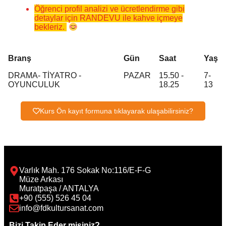
Öğrenci profil analizi ve ücretlendirme gibi
detaylar için RANDEVU ile kahve içmeye
bekleriz.
Branş
Gün
Saat
Yaş
DRAMA- TİYATRO -
PAZAR
15.50 -
7-
OYUNCULUK
18.25
13
Kurs Ön kayıt formuna tıklayarak ulaşabilirsiniz?
Varlık Mah. 176 Sokak No:116/E-F-G
Müze Arkası
Muratpaşa / ANTALYA
+90 (555) 526 45 04
info@fdkultursanat.com
Bizi Takip Eder misiniz?